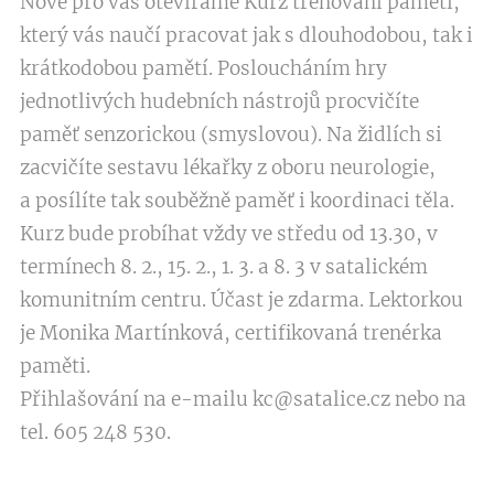
Nově pro vás otevíráme Kurz trénování paměti,
který vás naučí pracovat jak s dlouhodobou, tak i
krátkodobou pamětí. Posloucháním hry
jednotlivých hudebních nástrojů procvičíte
paměť senzorickou (smyslovou). Na židlích si
zacvičíte sestavu lékařky z oboru neurologie,
a posílíte tak souběžně paměť i koordinaci těla.
Kurz bude probíhat vždy ve středu od 13.30, v
termínech 8. 2., 15. 2., 1. 3. a 8. 3 v satalickém
komunitním centru. Účast je zdarma. Lektorkou
je Monika Martínková, certifikovaná trenérka
paměti.
Přihlašování na e-mailu kc@satalice.cz nebo na
tel. 605 248 530.